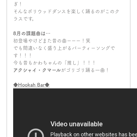
ぎ！
そんなボリウッドダンスを楽しく踊るのがこのク
ラスです。
8月の課題曲は…
初登場やけどまた昔の曲ーーー！笑
でも間違いなく盛り上がるパーティーソングで
す！！！
今も昔もかわちゃんの「推し」！！！
アクシャイ・クマール
がゴリゴリ踊る一曲！
◆
Ho
okah
Bar
◆