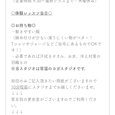
（営業時間 9:30〜最終クラスまで・木曜休み）
◇体験レッスン当日◇
◎お持ち物◎
・動きやすい服
（締め付けが少ない滑りにくい物がベター！
Tシャツやジャージなどご自宅にあるものでOKで
す！）
・必要であれば汗拭きタオル、お水、冷え対策の
羽織もの
※当スタジオは常温のヨガスタジオです。
初回のみご記入頂きたい用紙がございますので
10分程前
にスタジオまでお越しくださいませ。
↓↓↓
男女別の更衣室がございますのでご利用くださ
い。
↓↓↓