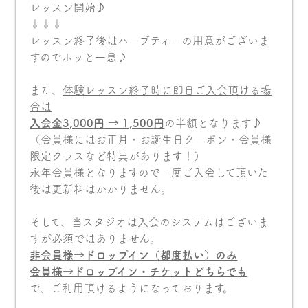
レッスン開始♪
↓↓↓
レッスン終了後はハーブティーの用意がございま
すのでホッと一息♪
また、
体験レッスン終了時に即日ご入会頂ける場
合は
入会金
3,000
円
→ 1,500
円
の半額となります♪
（会員様にはお正月・お誕生日クーポン・会員様
限定クラスなど特典があります！）
永年会員様となりますので一度ご入会して頂いた
後は更新料はかかりません。
そして、当スタジオは入会のシステムはございま
すが必須ではありません。
非会員様
→
ドロップイン（都度払い）のみ
会員様
→
ドロップイン・チケットどちらでも
で、ご利用頂けるようになっております。