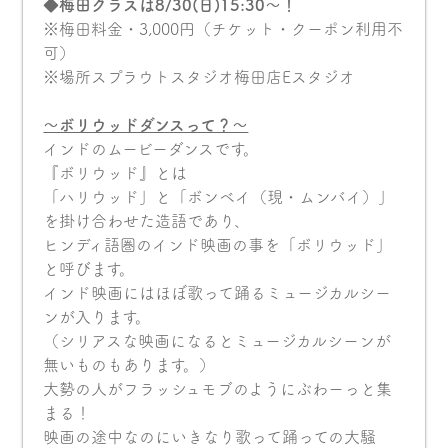
◆梅田クラスは8/30(日)15:30〜！
※梅田料金・3,000円（チケット・クーポン利用不
可）
※場所スプラウトスタジオ梅田店Eスタジオ
〜ボリウッドダンスって？〜
インドのムービーダンスです。
『ボリウッド』とは
「ハリウッド」と「ボンベイ（現・ムンバイ）」
を掛け合わせた造語であり、
ヒンディ語圏のインド映画の事を「ボリウッド」
と呼びます。
インド映画にはほぼ歌って踊るミュージカルシー
ンが入ります。
（シリアスな映画になるとミュージカルシーンが
無いものもあります。）
大勢の人がフラッシュモブのようにぶわーっと集
まる！
映画の途中なのにいきなり歌って踊っての大騒