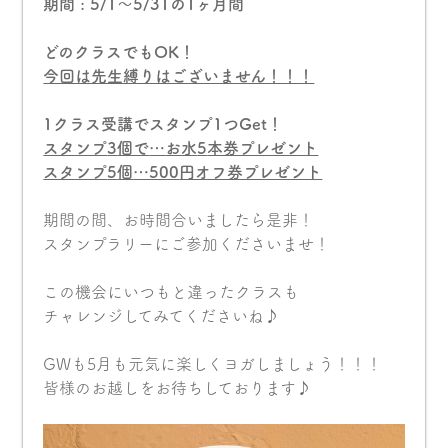
期間 : 5/1〜5/31の1ヶ月間
どのクラスでもOK！
今回は先生縛りはございません！！！
1クラス受講でスタンプ1つGet！
スタンプ
3
個で
…
お水
5
本券プレゼント
スタンプ
5
個
…500
円オフ券プレゼント
期間の間、お時間合いましたら是非！
スタンプラリーにご参加くださいませ！
この機会にいつもと違ったクラスも
チャレンジしてみてくださいね♪
GWも5月も元気に楽しくヨガしましょう！！！
皆様のお越しをお待ちしております♪