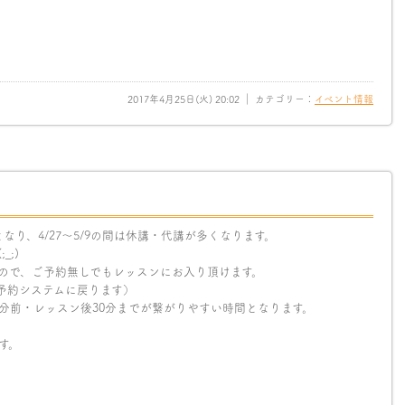
2017年4月25日(火) 20:02 ｜ カテゴリー：
イベント情報
り、4/27〜5/9の間は休講・代講が多くなります。
;)
ので、ご予約無しでもレッスンにお入り頂けます。
の予約システムに戻ります）
0分前・レッスン後30分までが繋がりやすい時間となります。
す。