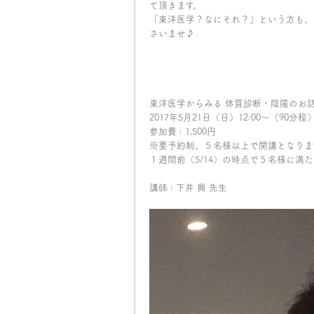
て頂きます。
「東洋医学？なにそれ？」という方も、
さいませ♪
東洋医学からみる 体質診断・陰陽のお
2017年5月21日（日）12:00〜（90分程
参加費 : 1,500円
※要予約制。５名様以上で開講となりま
１週間前（5/14）の時点で５名様に満
講師 : 下井 興 先生