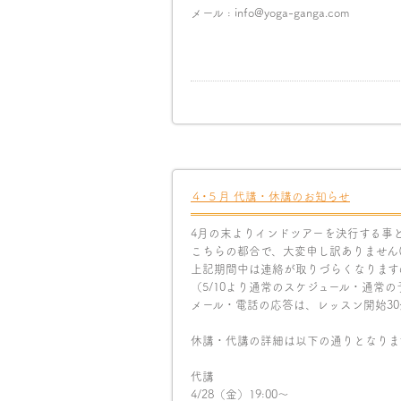
メール : info@yoga-ganga.com
４•５月 代講・休講のお知らせ
4月の末よりインドツアーを決行する事とな
こちらの都合で、大変申し訳ありません(;_
上記期間中は連絡が取りづらくなります
（5/10より通常のスケジュール・通常
メール・電話の応答は、レッスン開始3
休講・代講の詳細は以下の通りとなりま
代講
4/28（金）19:00〜