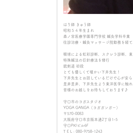
はり師 きゅう師
昭和５４年生まれ
森ノ宮医療学園専門学校 鍼灸学科卒業
往診治療・鍼灸マッサージ院勤務を経て
眼球による虹彩診断、スクレラ診断、東
特殊鍼法の巨針療法を修行
銃剣道 初段
とても優しくて暖かい下井先生！
下井先生とお話しているだけで心が安ら
是非是非、下井先生より東洋医学に触れて
皆様のお越しをお待ちしております♪
守口市のヨガスタジオ
YOGA GANGA（ヨガガンガー）
〒570-0083
大阪府守口市京阪本通2丁目1-5
守口PKIビル6F
T E L : 080-9758-1243