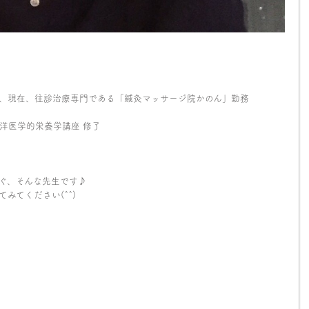
、現在、往診治療専門である「鍼灸マッサージ院かのん」勤務
洋医学的栄養学講座 修了
ぐ、そんな先生です♪
みてください(^^)