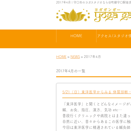
2017年4月 | 守口市のヨガスタジオなら谷町線守口駅
HOME
アクセス/スタジオ
HOME
»
NEWS
» 2017年4月
2017年4月の一覧
5/21（日）東洋医学からみる 体質診断
「東洋医学」と聞くとどんなイメージが
鍼、お灸、指圧、漢方、気功 etc…
普段行くクリニックや病院とはまた違っ
自然に近い、昔々からあるこの医学に触
今回は東洋医学に精通されている鍼灸師