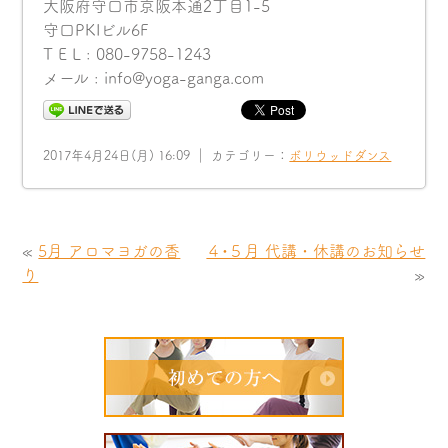
大阪府守口市京阪本通2丁目1-5
守口PKIビル6F
T E L : 080-9758-1243
メール : info@yoga-ganga.com
2017年4月24日(月) 16:09 ｜ カテゴリー：
ボリウッドダンス
«
5月 アロマヨガの香
４•５月 代講・休講のお知らせ
り
»