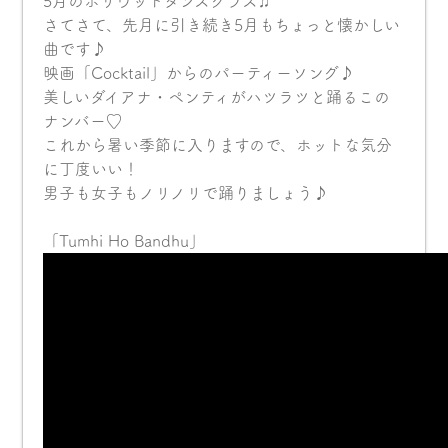
5月のボリウッドダンスクラス♫
さてさて、先月に引き続き5月もちょっと懐かしい
曲です♪
映画「Cocktail」からのパーティーソング♪
美しい
ダイアナ・ペンティ
がハツラツと踊るこの
ナンバー♡
これから暑い季節に入りますので、ホットな気分
に丁度いい！
男子も女子もノリノリで踊りましょう♪
「Tumhi Ho Bandhu」