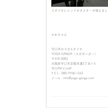
スタジオにインドのポスターが増えまし
かわちゃん
守口市のヨガスタジオ
YOGA GANGA（ヨガガンガー）
〒570-0083
大阪府守口市京阪本通2丁目1-5
守口PKIビル6F
T E L : 080-9758-1243
メール : info@yoga-ganga.com