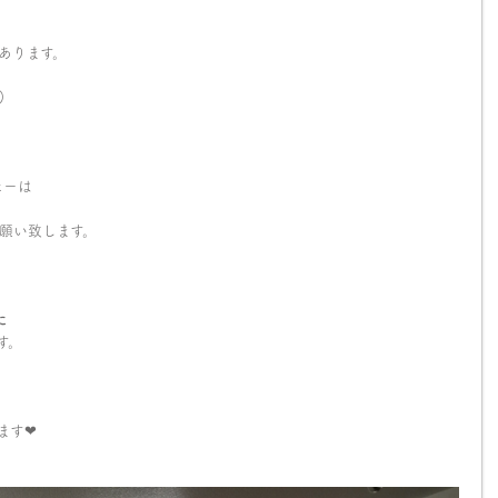
あります。
)
ヒーは
願い致します。
に
す。
す❤︎