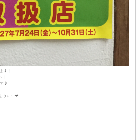
ます！
〜」
す♪
うに…❤︎