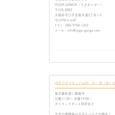
YOGA GANGA（ヨガガンガー）
〒570-0083
大阪府守口市京阪本通2丁目1-5
守口PKIビル6F
T E L : 080-9758-1243
メール : info@yoga-ganga.com
10月のボリウッドは25（日）28（水）
毎月最終週に開催中
日曜11:30〜 水曜19:00〜
ボリウッドダンス同好会♪
今月の課題曲は只今インドで公開中！