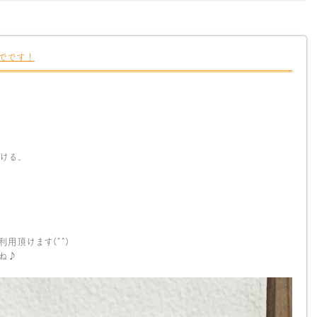
でです！
ける、
！
用頂けます(^^)
ね♪