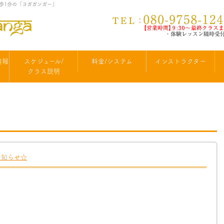
徒歩1分の「ヨガガンガー」
情報
スケジュール/
料金/システム
インストラクター
クラス説明
お知らせ☆