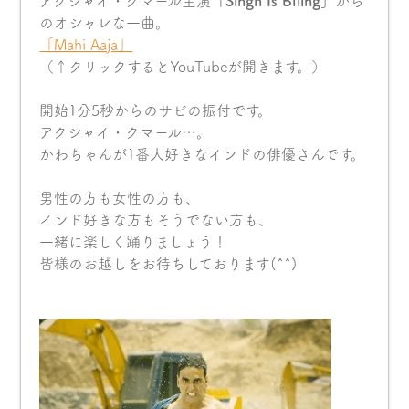
アクシャイ・クマール主演
「Singh Is Bliing」
から
のオシャレな一曲。
「Mahi Aaja」
（↑クリックするとYouTubeが開きます。）
開始1分5秒からのサビの振付です。
アクシャイ・クマール…。
かわちゃんが1番大好きなインドの俳優さんです。
男性の方も女性の方も、
インド好きな方もそうでない方も、
一緒に楽しく踊りましょう！
皆様のお越しをお待ちしております(^^)