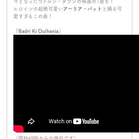
マとなったヴァルン・ダワンの映画の1曲を！
ヒロインの超絶可愛い
アーリア・バット
と踊る可
愛すぎるこの曲！
「Badri Ki Dulhania」
（開始49秒からの振付です）