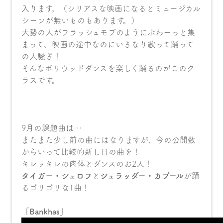
入ります。（シリアスな映画になるとミュージカル
シーンが無いものもあります。）
大勢の人がフラッシュモブのようにぶわーっと集
まって、映画の途中なのにいきなり歌って踊って
の大騒ぎ！
そんなボリウッドダンスを楽しく踊るのがこのク
ラスです。
9月の課題曲は…
またまた少し前の曲にはなりますが、今の公開数
からいって比較的新し目の曲を！
キレッキレの肉体とダンスのお2人！
タイガー・シュロフ
と
シュラッダー・カプール
が踊
るゴリゴリな1曲！
「Bankhas」