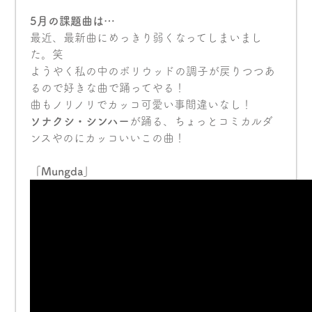
5月の課題曲は…
最近、最新曲にめっきり弱くなってしまいまし
た。笑
ようやく私の中のボリウッドの調子が戻りつつあ
るので好きな曲で踊ってやる！
曲もノリノリでカッコ可愛い事間違いなし！
ソナクシ・シンハー
が踊る、ちょっとコミカルダ
ンスやのにカッコいいこの曲！
「Mungda」