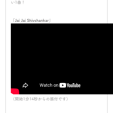
い1曲！
「Jai Jai Shivshankar」
（開始1分14秒からの振付です）