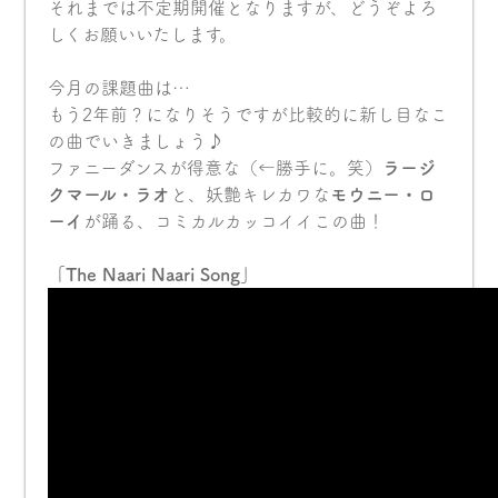
それまでは不定期開催となりますが、どうぞよろ
しくお願いいたします。
今月の課題曲は…
もう2年前？になりそうですが比較的に新し目なこ
の曲でいきましょう♪
ファニーダンスが得意な（←勝手に。笑）
ラージ
クマール・ラオ
と、妖艶キレカワな
モウニー・ロ
ーイ
が踊る、コミカルカッコイイこの曲！
「The Naari Naari Song」