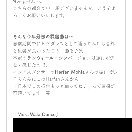
すみません…。
こちらの都合で申し訳ございませんが、どうぞよ
ろしくお願いいたします。
そんな今年最初の課題曲は…
自粛期間中にヒゲダンスとして踊ってみたら意外
と反響が良かったこの一曲を♪笑
本家の
ランヴィール・シン
バージョンは振付が少
なく感じたので、
インド人ダンサーの
Harfan Mohla
さんの振付で♡
↑ちなみにこのHarfanさんから
「日本でこの振付もっと踊ってね♪」って直接許
可頂いてます！笑
「Mera Wala Dance」