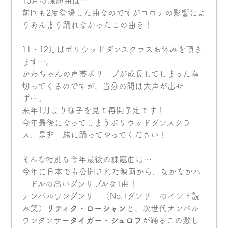
10月の課題曲は…
前回も2度登場した曲なのですがコロナの影響によ
りあんまり踊れなかったこの曲を！
11・12月はボリウッドダンスクラスお休みを頂き
ます…。
かわちゃんの声帯ポリープが成長してしまった為
切ってくるのですが、当分の間は大声が出せ
ず…。
来年1月より様子を見て再開予定です！
今年最後になってしまうボリウッドダンスクラ
ス、是非一緒に踊ってやってください！
そんな特別な今年最後の課題曲は…
今年に日本でも公開された映画から、なかなかハ
ードルの高いダンサブルな1曲！
ナンバルワンダンサー（No.1ダンサーのインド読
み笑）
リティク・ローシャン
と、次世代ナンバル
ワンダンサー
タイガー・シュロフ
が踊るこの激し