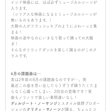
インド映画には、ほぼ必ずミュージカルシーンが
入ります。
（シリアスな映画になるとミュージカルシーンが
無いものもあります。）
大勢の人がフラッシュモブのようにぶわーっと集
まる！
映画の途中なのにいきなり歌って踊っての大騒
ぎ！
そんなボリウッドダンスを楽しく踊るのがこのク
ラスです。
4月の課題曲は…
実は2年前の8月の課題曲なのですが…。笑
最近この曲を思い出したらうずうず踊りたくたま
らなく心躍ってしまい、2回目の登場です！笑
曲もノリノリで楽しい事間違いなし！
ディルジート・ノーサンジ
とスタイル抜群プロポー
ションの
クリティ・サノーン
が踊る、ちょっとコ