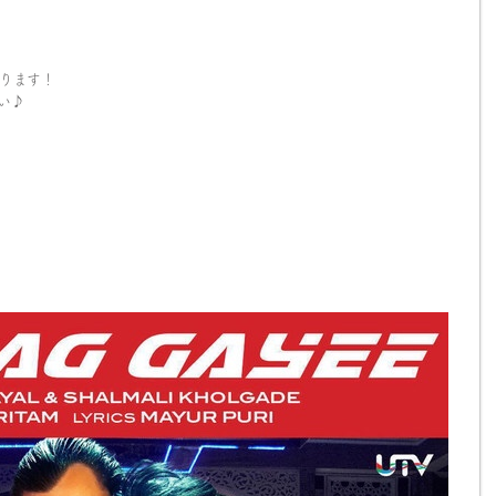
ります！
い♪