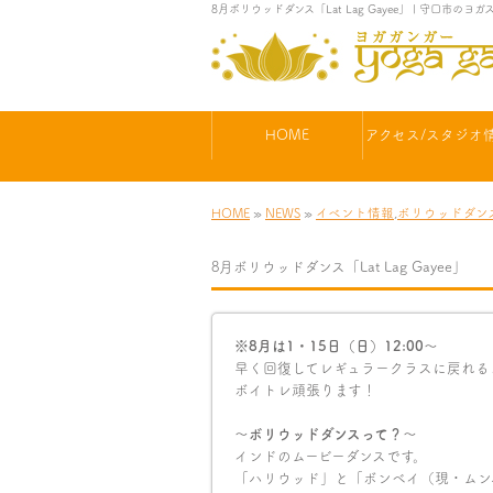
8月ボリウッドダンス「Lat Lag Gayee」 | 守口
HOME
アクセス/スタジオ
HOME
»
NEWS
»
イベント情報
,
ボリウッドダン
8月ボリウッドダンス「Lat Lag Gayee」
※8月は1・15日（日）12:00〜
早く回復してレギュラークラスに戻れる
ボイトレ頑張ります！
〜ボリウッドダンスって？〜
インドのムービーダンスです。
「ハリウッド」と「ボンベイ（現・ムン