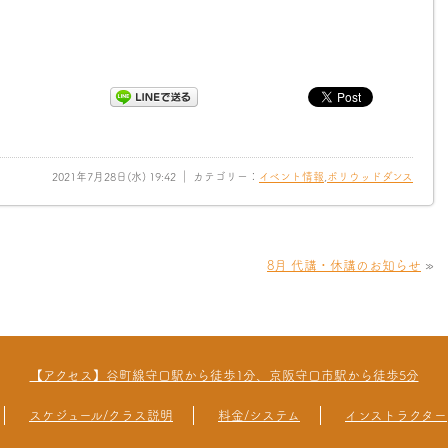
2021年7月28日(水) 19:42 ｜ カテゴリー：
イベント情報
,
ボリウッドダンス
8月 代講・休講のお知らせ
»
【アクセス】谷町線守口駅から徒歩1分、京阪守口市駅から徒歩5分
スケジュール/クラス説明
料金/システム
インストラクター