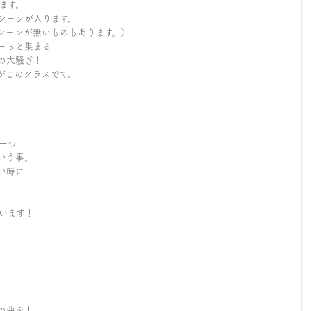
ます。
シーンが入ります。
シーンが無いものもあります。）
ーっと集まる！
の大騒ぎ！
がこのクラスです。
一つ
いう事。
い時に
います！
の曲を！