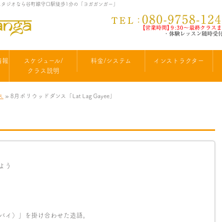
市のヨガスタジオなら谷町線守口駅徒歩1分の「ヨガガンガー」
情報
スケジュール/
料金/システム
インストラクター
クラス説明
ス
» 8月ボリウッドダンス「Lat Lag Gayee」
よう
バイ）」を掛け合わせた造語。