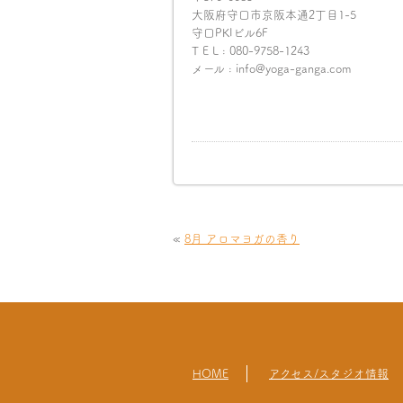
大阪府守口市京阪本通2丁目1-5
守口PKIビル6F
T E L : 080-9758-1243
メール : info@yoga-ganga.com
«
8月 アロマヨガの香り
HOME
アクセス/スタジオ情報