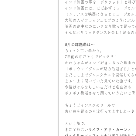
インド映画の事を「ボリウッド」と呼び
インド映画には、ほぼ必ずミュージカル
（シリアスな映画になるとミュージカル
大勢の人がフラッシュモブのようにぶわ
映画の途中なのにいきなり歌って踊って
そんなボリウッドダンスを楽しく踊るの
8月の課題曲は…
ちょっと古い曲から。
7年前の曲だそうでビックリ！
かわちゃんがインド好きになった理由の
「ボリウッドダンスが魅力的過ぎる」と
まだここまでダンスクラスを開催してな
まぁ〜よく聞いていた見ていた曲です。
今後はそんなちょい古だけど名曲達も
ボチボチ復活させて踊っていきたいと思
ちょうどインスタのリールで
古い曲を踊るのも流行ってますしね〜♪
という訳で、
まだ全然若い
サイフ・アリ・カーン
と
ジャクリーン・フェルナンデス
が踊るこ