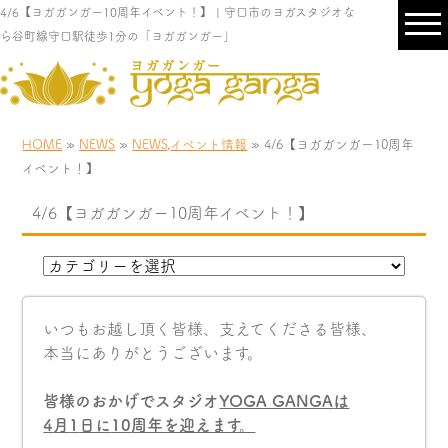
4/6【ヨガガンガー10周年イベント！】 | 守口市のヨガスタジオな
ら谷町線守口駅徒歩1分の「ヨガガンガー」
HOME
»
NEWS
»
NEWS
,
イベント情報
» 4/6【ヨガガンガー10周年
イベント！】
4/6【ヨガガンガー10周年イベント！】
いつもお越し頂く皆様、支えてくださる皆様、
本当にありがとうございます。
皆様のおかげでスタジオ
YOGA GANGA
は
4
月
1
日に
10
周年を迎えます。