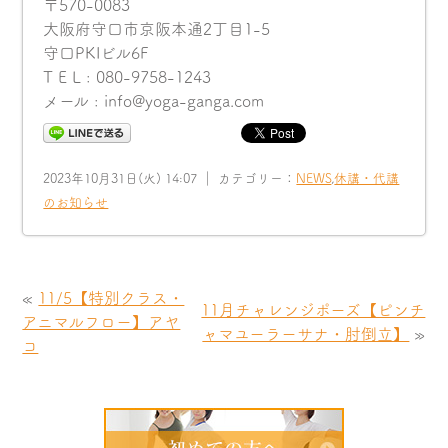
〒570-0083
大阪府守口市京阪本通2丁目1-5
守口PKIビル6F
T E L : 080-9758-1243
メール : info@yoga-ganga.com
2023年10月31日(火) 14:07 ｜ カテゴリー：
NEWS
,
休講・代講
のお知らせ
«
11/5【特別クラス・
11月チャレンジポーズ【ピンチ
アニマルフロー】アヤ
ャマユーラーサナ・肘倒立】
»
コ