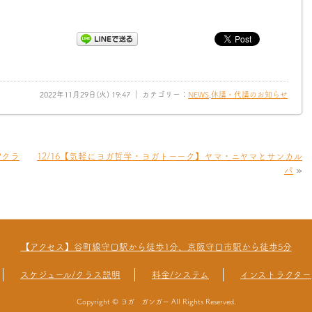
2022年11月29日(火) 19:47 ｜ カテゴリー：
NEWS
,
休講・代講のお知らせ
Pクラ
12/16【気軽にヨガ哲学・ヨガトーーク】ヤマ・ニヤマとサンカル
パ
»
【アクセス】谷町線守口駅から徒歩1分、京阪守口市駅から徒歩5分
スケジュール/クラス説明
料金/システム
インストラクター
Copyright © ヨガ ガンガー All Rights Reserved.