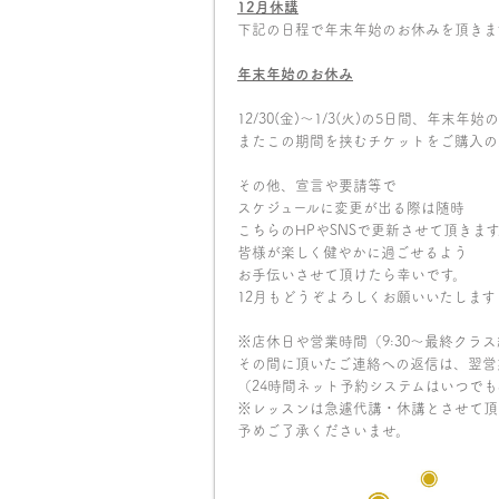
12
月休講
下記の日程で年末年始のお休みを頂きま
年末年始のお休み
12/30(金)〜1/3(火)の5日間、年末
またこの期間を挟むチケットをご購入の
その他、宣言や要請等で
スケジュールに変更が出る際は随時
こちらのHPやSNSで更新させて頂きま
皆様が楽しく健やかに過ごせるよう
お手伝いさせて頂けたら幸いです。
12月もどうぞよろしくお願いいたします
※店休日や営業時間（9:30〜最終クラ
その間に頂いたご連絡への返信は、翌営
（24時間ネット予約システムはいつで
※レッスンは急遽代講・休講とさせて頂
予めご了承くださいませ。