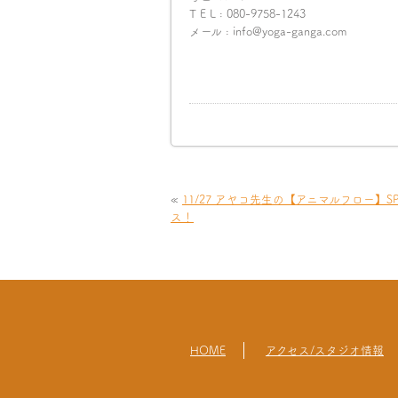
T E L : 080-9758-1243
メール : info@yoga-ganga.com
«
11/27 アヤコ先生の【アニマルフロー】S
ス！
HOME
アクセス/スタジオ情報