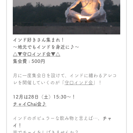
インド好きさん集まれ！
〜地元でもインドを身近に♪〜
△
▼
守口インド会
▼
△
集会費 : 500円
月に一度集会日を設けて、インドに纏わるアレコ
レを開催していくのが「
守口インド会
」！
12月は28日（土）15:30〜！
チャイChai会
♪
インドのポピュラーな飲み物と言えば…、
チャ
イ！
皆でチャイをしばきませんか？