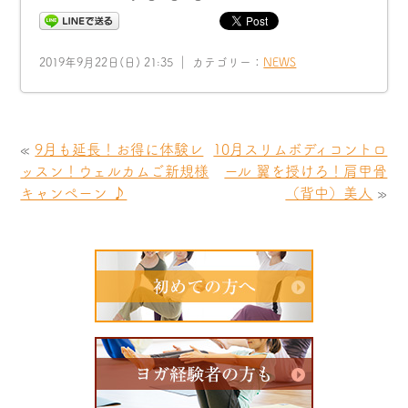
2019年9月22日(日) 21:35 ｜ カテゴリー：
NEWS
«
9月も延長！お得に体験レ
10月スリムボディコントロ
ッスン！ウェルカムご新規様
ール 翼を授けろ！肩甲骨
キャンペーン ♪
（背中）美人
»