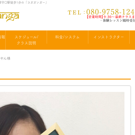
町線守口駅徒歩1分の「ヨガガンガー」
情報
スケジュール/
料金/システム
インストラクター
クラス説明
ーやん様