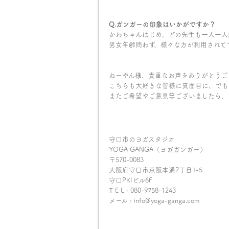
Q.ガンガーの印象はいかがですか？
かわちゃんはじめ、どの先生も一人一人
男女年齢問わず、様々な方が利用されて
ねーやん様、貴重なお声をありがとうご
こちらも大好きな皆様に真面目に、でも
またご希望やご意見等ございましたら、
守口市のヨガスタジオ
YOGA GANGA（ヨガガンガー）
〒570-0083
大阪府守口市京阪本通2丁目1-5
守口PKIビル6F
T E L : 080-9758-1243
メール : info@yoga-ganga.com