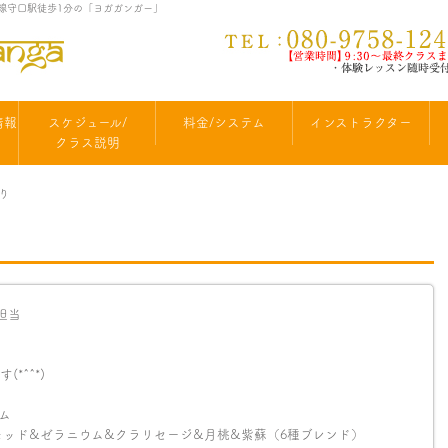
町線守口駅徒歩1分の「ヨガガンガー」
情報
スケジュール/
料金/システム
インストラクター
クラス説明
香り
i担当
*^^*)
ー
ウム
ルガモッド&ゼラニウム&クラリセージ&月桃&紫蘇（6種ブレンド）