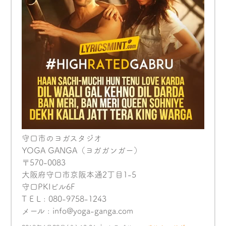
守口市のヨガスタジオ
YOGA GANGA（ヨガガンガー）
〒570-0083
大阪府守口市京阪本通2丁目1-5
守口PKIビル6F
T E L : 080-9758-1243
メール : info@yoga-ganga.com