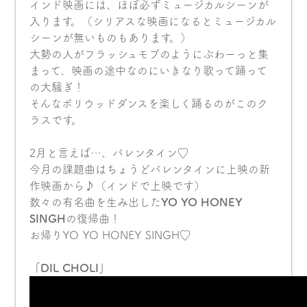
インド映画には、ほぼ必ずミュージカルシーンが
入ります。（シリアスな映画になるとミュージカル
シーンが無いものもあります。）
大勢の人がフラッシュモブのようにぶわーっと集
まって、映画の途中なのにいきなり歌って踊って
の大騒ぎ！
そんなボリウッドダンスを楽しく踊るのがこのク
ラスです。
2月と言えば…、バレンタイン♡
今月の課題曲はちょうどバレンタインに上映の新
作映画から♪（インドで上映です）
数々の有名曲を生み出した
YO YO HONEY
SINGH
の復帰曲！
お帰りYO YO HONEY SINGH♡
「DIL CHOLI」