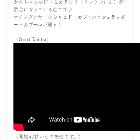
かわちゃんの好きなガラワリ（リシケシ付近）が
舞台になっている曲です♪
ナイスダンサーの
シャヒド・カプール
と
シュラッダ
ー・カプール
が踊る！
「Gold Tamba」
（開始42秒からの振付です。）