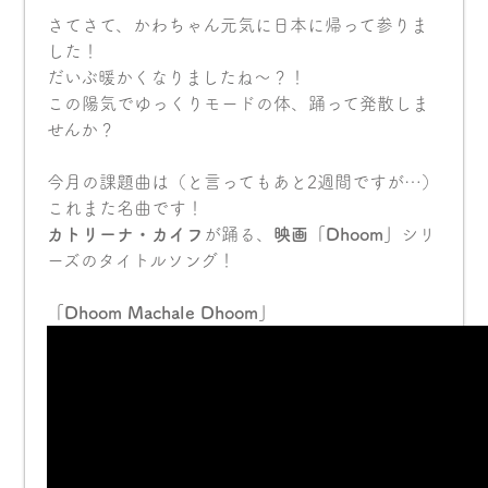
さてさて、かわちゃん元気に日本に帰って参りま
した！
だいぶ暖かくなりましたね〜？！
この陽気でゆっくりモードの体、踊って発散しま
せんか？
今月の課題曲は（と言ってもあと2週間ですが…）
これまた名曲です！
カトリーナ・カイフ
が踊る、
映画「Dhoom」
シリ
ーズのタイトルソング！
「Dhoom Machale Dhoom」