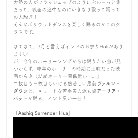
大勢の人がフラッシュモブのようにぶわーっと集
まって、映画の途中なのにいきなり歌って踊って
の大騒ぎ！
そんなボリウッドダンスを楽しく踊るのがこのク
ラスです。
さてさて、3月と言えばインドのお祭りHoliがあり
ます♡
が、今年のホーリーソングからは踊りたい曲が見
つからず、昨年のホーリーの時期に上映だった映
画から♪（結局ホーリー関係無い…。）
二枚目も三枚目もいける熱苦しい男前
ヴァルン・
ダワン
と、キュートな若手実力派女優
アーリア・
バット
が踊る、インド臭い一曲！
「Aashiq Surrender Hua」