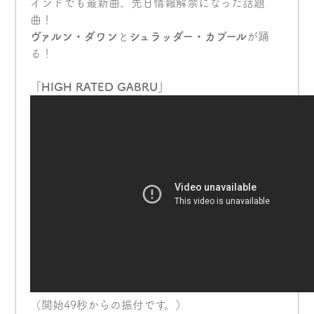
インドでも最新曲、先日情報解禁になった話題
曲！
ヴァルン・ダワン
と
シュラッダー・カプール
が踊
る！
「HIGH RATED GABRU」
（開始49秒からの振付です。）