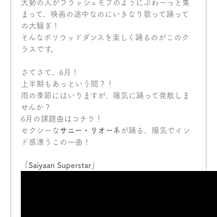
大勢の人がフラッシュモブのようにぶわーっと集
まって、映画の途中なのにいきなり歌って踊って
の大騒ぎ！
そんなボリウッドダンスを楽しく踊るのがこのク
ラスです。
さてさて、6月！
上半期もあっという間？！
雨の季節にはいりますが、陽気に踊って発散しま
せんか？
6月の課題曲はコチラ！
セクシーな
サニー・リオーネ
が踊る、陽気でイン
ド感漂うこの一曲！
「Saiyaan Superstar」