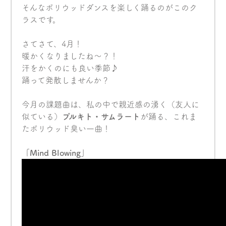
そんなボリウッドダンスを楽しく踊るのがこのク
ラスです。
さてさて、4月！
暖かくなりましたね〜？！
汗をかくのにも良い季節♪
踊って発散しませんか？
今月の課題曲は、私の中で親近感の湧く（友人に
似ている）
プルキト・サムラート
が踊る、これま
たボリウッド臭い一曲！
「Mind Blowing」