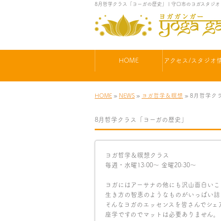
8月哲学クラス「ヨーガの歴史」 | 守口市のヨガスタジ
HOME
アクセス/スタジオ
HOME
»
NEWS
»
ヨガ哲学＆瞑想
» 8月哲学
8月哲学クラス「ヨーガの歴史」
ヨガ哲学＆瞑想クラス
毎週・水曜13:00〜 金曜20:30〜
ヨガにはアーサナの他にも沢山面白いこ
生き方の智恵のようなものがいっぱい詰
そんなヨガのエッセンスを皆さんでシェ
座学ですのでマットは必要ありません。