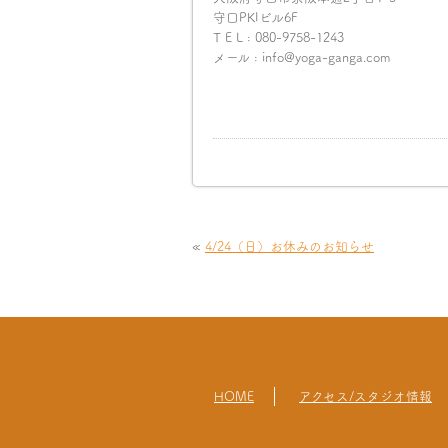
守口PKIビル6F
T E L : 080-9758-1243
メール : info@yoga-ganga.com
«
4/24（日）お休みのお知らせ
HOME
アクセス/スタジオ情報