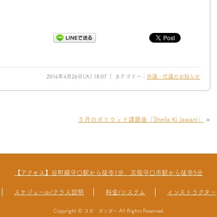
2016年4月26日(火) 18:07 ｜ カテゴリー：
休講・代講のお知らせ
５月のボリウッド課題曲「Sheila Ki Jawani」
»
【アクセス】谷町線守口駅から徒歩1分、京阪守口市駅から徒歩5分
スケジュール/クラス説明
料金/システム
インストラクター
Copyright © ヨガ ガンガー All Rights Reserved.