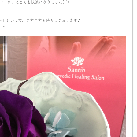
ーサナはとても快適になりました(^^)
～」
という方、是非是非お待ちしております♪
に…