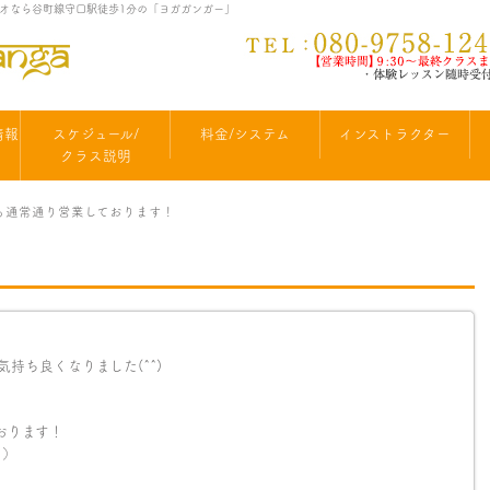
ジオなら谷町線守口駅徒歩1分の「ヨガガンガー」
情報
スケジュール/
料金/システム
インストラクター
クラス説明
Wも通常通り営業しております！
持ち良くなりました(^^)
おります！
。）