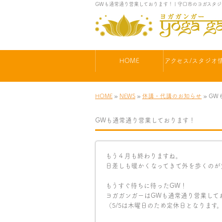
GWも通常通り営業しております！ | 守口市のヨガスタ
HOME
アクセス/スタジオ
HOME
»
NEWS
»
休講・代講のお知らせ
» G
GWも通常通り営業しております！
もう４月も終わりますね。
日差しも暖かくなってきて外を歩くのが気
もうすぐ待ちに待ったGW！
ヨガガンガーはGWも通常通り営業して
（5/5は木曜日のため定休日となります