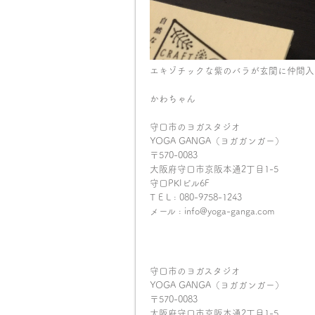
エキゾチックな紫のバラが玄関に仲間入
かわちゃん
守口市のヨガスタジオ
YOGA GANGA（ヨガガンガー）
〒570-0083
大阪府守口市京阪本通2丁目1-5
守口PKIビル6F
T E L : 080-9758-1243
メール : info@yoga-ganga.com
守口市のヨガスタジオ
YOGA GANGA（ヨガガンガー）
〒570-0083
大阪府守口市京阪本通2丁目1-5