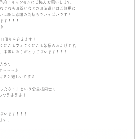
予約・キャンセルにご協力お願いします。
れぐれもお祝いなどのお気遣いはご無用に
いに既に感謝の気持ちでいっぱいです！
ます！！！
♪
11周年を迎えます！
くださる支えてくださる皆様のおかげです。
、本当にありがとうございます！！！
込めて！
す～～～♪
けると嬉しいです♪
ったな〜」という会員様同士も
ので是非是非！
ざいます！！！
ます！