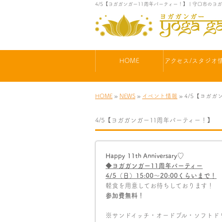
4/5【ヨガガンガー11周年パーティー！】 | 守口市の
HOME
アクセス/スタジオ
HOME
»
NEWS
»
イベント情報
» 4/5【ヨガ
4/5【ヨガガンガー11周年パーティー！】
Happy 11th Anniversary♡
◆ヨガガンガー
11
周年パーティー
4/5
（日）
15:00
〜
20:00
くらいまで！
軽食を用意してお待ちしております！
参加費無料！
※サンドイッチ・オードブル・ソフトド