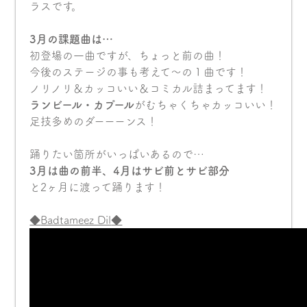
ラスです。
3月の課題曲は…
初登場の一曲ですが、ちょっと前の曲！
今後のステージの事も考えて〜の１曲です！
ノリノリ＆カッコいい＆コミカル詰まってます！
ランビール・カプール
がむちゃくちゃカッコいい！
足技多めのダーーーンス！
踊りたい箇所がいっぱいあるので…
3月は曲の前半、4月はサビ前とサビ部分
と2ヶ月に渡って踊ります！
◆
Badtameez Dil
◆