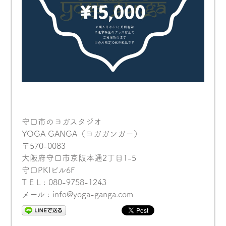
守口市のヨガスタジオ
YOGA GANGA（ヨガガンガー）
〒570-0083
大阪府守口市京阪本通2丁目1-5
守口PKIビル6F
T E L : 080-9758-1243
メール : info@yoga-ganga.com