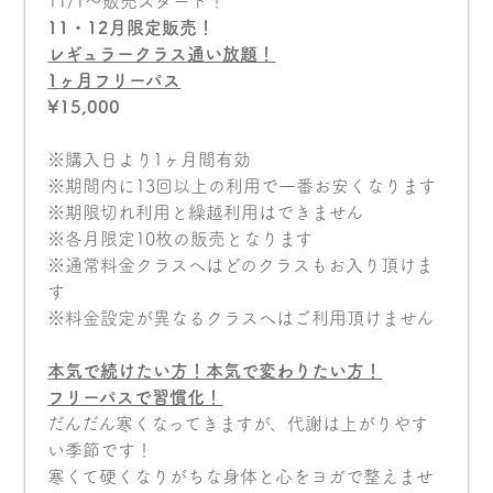
11/1〜販売スタート！
11・12月限定販売！
レギュラークラス通い放題！
1
ヶ月フリーパス
¥15,000
※購入日より1ヶ月間有効
※期間内に13回以上の利用で一番お安くなります
※期限切れ利用と繰越利用はできません
※各月限定10枚の販売となります
※通常料金クラスへはどのクラスもお入り頂けま
す
※料金設定が異なるクラスへはご利用頂けません
本気で続けたい方！本気で変わりたい方！
フリーパスで習慣化！
だんだん寒くなってきますが、代謝は上がりやす
い季節です！
寒くて硬くなりがちな身体と心をヨガで整えませ