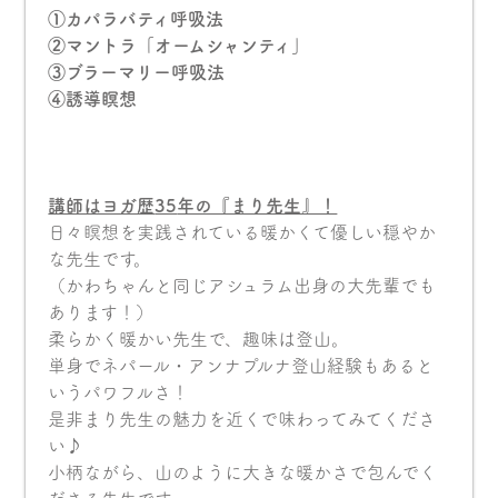
①カパラバティ呼吸法
②マントラ「オームシャンティ」
③ブラーマリー呼吸法
④誘導瞑想
講師はヨガ歴
35
年の『まり先生』！
日々瞑想を実践されている暖かくて優しい穏やか
な先生です。
（かわちゃんと同じアシュラム出身の大先輩でも
あります！）
柔らかく暖かい先生で、趣味は登山。
単身でネパール・アンナプルナ登山経験もあると
いうパワフルさ！
是非まり先生の魅力を近くで味わってみてくださ
い♪
小柄ながら、山のように大きな暖かさで包んでく