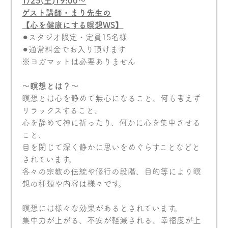
1/25(
土
)19:00
〜
ゲスト講師・まり先生の
【心を
健康にする
瞑想
WS
】
⚫︎スタジオ限定・定員15名様
⚫︎通常料金でお入り頂けます
※ヨガマットは必要ありません
〜瞑想とは？〜
瞑想とは心を静めて無心になること、何も考えず
リラックスすること、
心を静めて神に祈ったり、何かに心を集中させる
こと、
目を閉じて深く静かに思いをめぐらすことなどと
されています。
各々の宗教の伝統や修行の段階、目的等により瞑
想の種類や内容は様々です。
瞑想には様々な効果があるとされています。
集中力が上がる、不安が軽減される、幸福度が上