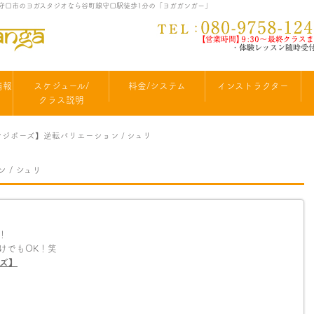
 | 守口市のヨガスタジオなら谷町線守口駅徒歩1分の「ヨガガンガー」
情報
スケジュール/
料金/システム
インストラクター
クラス説明
ンジポーズ】逆転バリエーション / シュリ
 / シュリ
！
けでもOK！笑
ズ】