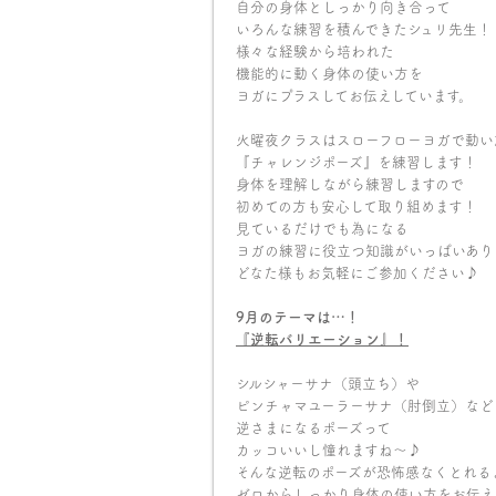
自分の身体としっかり向き合って
いろんな練習を積んできたシュリ先生！
様々な経験から培われた
機能的に動く身体の使い方を
ヨガにプラスしてお伝えしています。
火曜夜クラスはスローフローヨガで動い
『チャレンジポーズ』を練習します！
身体を理解しながら練習しますので
初めての方も安心して取り組めます！
見ているだけでも為になる
ヨガの練習に役立つ知識がいっぱいあり
どなた様もお気軽にご参加ください♪
9月のテーマは…！
『
逆転バリエーション
』
！
シルシャーサナ（頭立ち）や
ピンチャマユーラーサナ（肘倒立）など
逆さまになるポーズって
カッコいいし憧れますね〜♪
そんな逆転のポーズが恐怖感なくとれる
ゼロからしっかり身体の使い方をお伝え