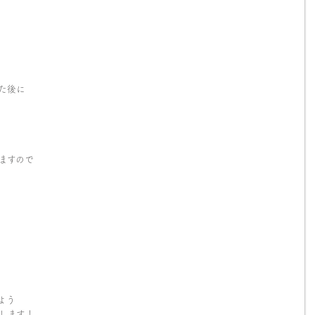
た後に
ますので
よう
します！