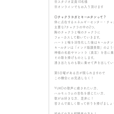
※スタジオ定員10名様
※オンラインでもお入り頂けます
◎チャクラヨガとキールタンって？
体に点在するエネルギーセンター・チャ
主要な7チャクラの中の2つ、
胸のチャクラと喉のチャクラに
フォーカスして動いていきます。
ハートと喉を活性化した後はキールタン
キールタンは「インド版讃美歌」のよう
神様の名前やマントラ（真言）を音に乗
その歌を捧げものとします。
湧き出たものも歌に乗せて声を出してい
第5日曜がある月が限られますので
この機会にお見逃しなく！
YUKOの歌声に癒されたい方、
ハルモニウムの音色を感じたい方、
歌がお好きな方、是非に！
皆さんで楽しく歌って祈りを捧げましょ
初めての方も経験者の方も！