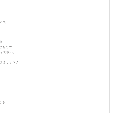
クラ。
♪
なもので
せて歌い、
きましょう♪
う♪