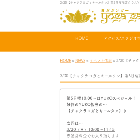
3/30【チャクラヨガとキールタン】第5日曜限定クラスY
HOME
アクセス/スタジオ
HOME
»
NEWS
»
イベント情報
» 3/30【チ
3/30【チャクラヨガとキールタン】第5日曜
第5日曜10:00〜はYUKOスペシャル！
好評のYUKO担当の…
【チャクラヨガとキールタン】♪
次回は…
3/30
（日）
10:00
〜
11:15
※通常料金でお入り頂けます