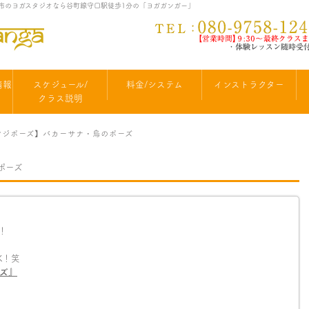
口市のヨガスタジオなら谷町線守口駅徒歩1分の「ヨガガンガー」
情報
スケジュール/
料金/システム
インストラクター
クラス説明
レンジポーズ】バカーサナ・烏のポーズ
ポーズ
！
K！笑
ズ』