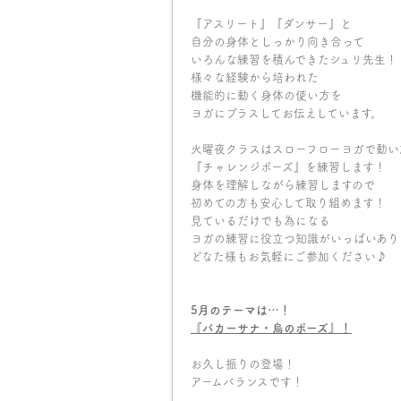
『アスリート』『ダンサー』と
自分の身体としっかり向き合って
いろんな練習を積んできたシュリ先生！
様々な経験から培われた
機能的に動く身体の使い方を
ヨガにプラスしてお伝えしています。
火曜夜クラスはスローフローヨガで動い
『チャレンジポーズ』を練習します！
身体を理解しながら練習しますので
初めての方も安心して取り組めます！
見ているだけでも為になる
ヨガの練習に役立つ知識がいっぱいあり
どなた様もお気軽にご参加ください♪
5月のテーマは…！
『
バカーサナ・
烏のポーズ』
！
お久し振りの登場！
アームバランスです！