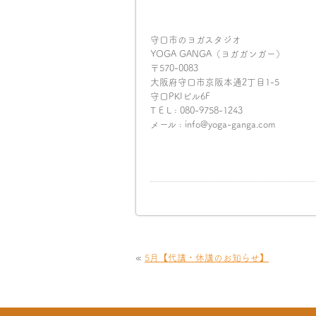
守口市のヨガスタジオ
YOGA GANGA（ヨガガンガー）
〒570-0083
大阪府守口市京阪本通2丁目1-5
守口PKIビル6F
T E L : 080-9758-1243
メール : info@yoga-ganga.com
«
5月【代講・休講のお知らせ】