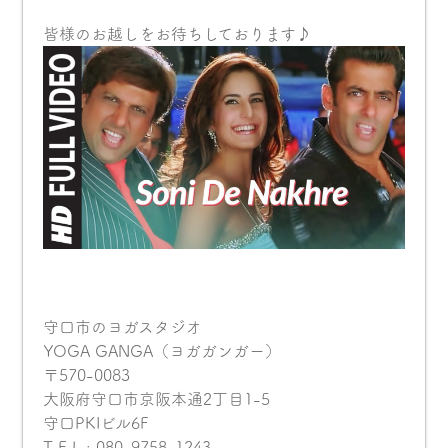
皆様のお越しをお待ちしております♪
守口市のヨガスタジオ
YOGA GANGA（ヨガガンガー）
〒570-0083
大阪府守口市京阪本通2丁目1-5
守口PKIビル6F
T E L : 080-9758-1243