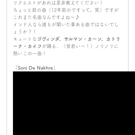
リクエストがあれは是非教えてください！
ちょっと前の曲（12年前のですって。笑）ですが
これまた名曲なんですよね〜♪
インド人なら誰もが聞いた事ある曲ではないでし
ょうか？！
キュートな
ゴヴィンダ、サルマン・カーン、カトリ
ーナ・カイフ
が踊る、（皆若い〜！）ノリノリに
熱いこの一曲！
「Soni De Nakhre」