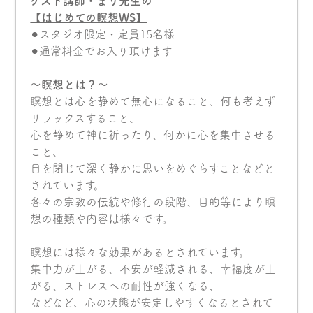
ゲスト講師・まり先生の
【はじめての瞑想
WS
】
⚫︎スタジオ限定・定員15名様
⚫︎通常料金でお入り頂けます
〜瞑想とは？〜
瞑想とは心を静めて無心になること、何も考えず
リラックスすること、
心を静めて神に祈ったり、何かに心を集中させる
こと、
目を閉じて深く静かに思いをめぐらすことなどと
されています。
各々の宗教の伝統や修行の段階、目的等により瞑
想の種類や内容は様々です。
瞑想には様々な効果があるとされています。
集中力が上がる、不安が軽減される、幸福度が上
がる、ストレスへの耐性が強くなる、
などなど、心の状態が安定しやすくなるとされて