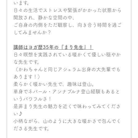
います。
日々の生活でストレスや緊張がかかった状態から
開放され、静かな空間の中、
ご自身の内側をただ観察し、向き合う時間を過ご
してみませんか？
講師はヨガ歴
35
年の『まり先生』！
日々瞑想を実践されている暖かくて優しい穏やか
な先生です。
（かわちゃんと同じアシュラム出身の大先輩でも
あります！）
柔らかく暖かい先生で、趣味は登山。
単身でネパール・アンナプルナ登山経験もあると
いうパワフルさ！
是非まり先生の魅力を近くで味わってみてくださ
い♪
小柄ながら、山のように大きな暖かさで包んでく
ださる先生です。