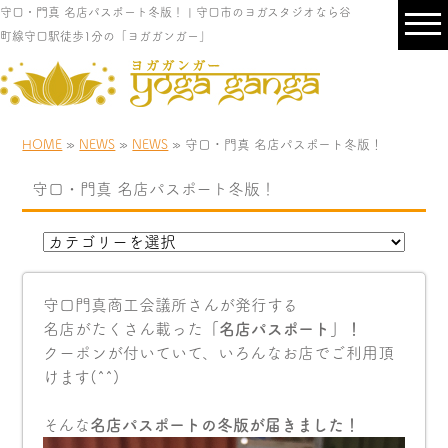
守口・門真 名店パスポート冬版！ | 守口市のヨガスタジオなら谷
町線守口駅徒歩1分の「ヨガガンガー」
HOME
»
NEWS
»
NEWS
» 守口・門真 名店パスポート冬版！
守口・門真 名店パスポート冬版！
守口門真商工会議所さんが発行する
名店がたくさん載った
「名店パスポート」！
クーポンが付いていて、いろんなお店でご利用頂
けます(^^)
そんな
名店パスポートの冬版が届きました！