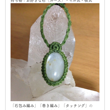
持ち物 : お好きな石（ルース）・ヤル気・根気
「石包み編み」「巻き編み」「タッチング」
の