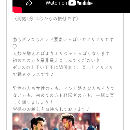
（開始1分14秒からの振付です）
曲もダンスもインド要素いっぱいでノリノリです
♡
人数が増えればよりボリウッドっぽくなります！
初めての方も是非是非楽しんでください♪
ダンスの上手い下手は関係無く、楽しくノリノリ
で踊るクラスです♪
男性の方も女性の方も、インド好きな方もそうで
ない方も、初めての方も経験者の方も、一緒に楽
しく踊りましょう！
皆様のお越しをお待ちしております♪