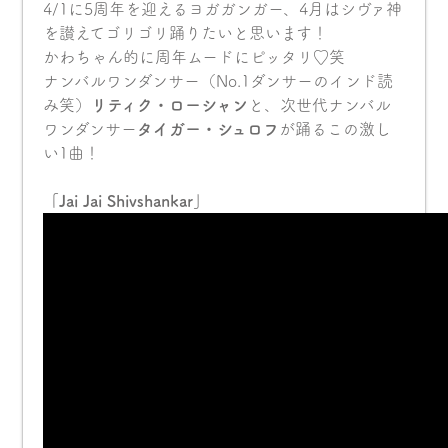
4/1に5周年を迎えるヨガガンガー、4月はシヴァ神
を讃えてゴリゴリ踊りたいと思います！
かわちゃん的に周年ムードにピッタリ♡笑
ナンバルワンダンサー（No.1ダンサーのインド読
み笑）
リティク・ローシャン
と、次世代ナンバル
ワンダンサー
タイガー・シュロフ
が踊るこの激し
い1曲！
「Jai Jai Shivshankar」