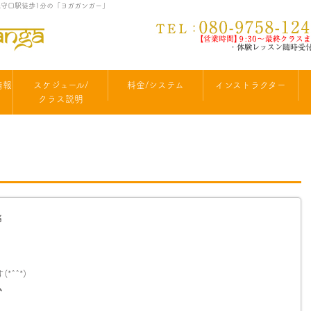
町線守口駅徒歩1分の「ヨガガンガー」
情報
スケジュール/
料金/システム
インストラクター
クラス説明
り
当
^^*)
ム