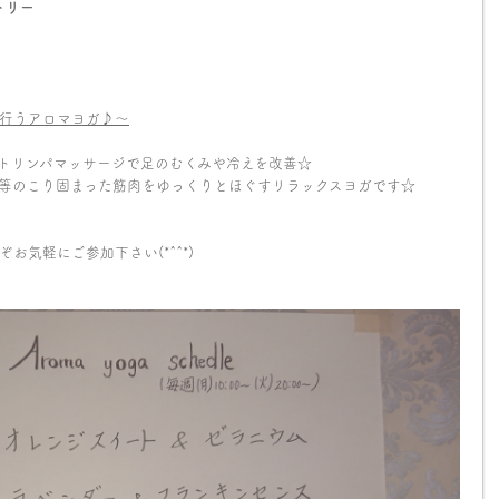
トリー
行うアロマヨガ
♪
～
トリンパマッサージで足のむくみや冷えを改善☆
等のこり固まった筋肉をゆっくりとほぐすリラックスヨガです☆
気軽にご参加下さい(*^^*)