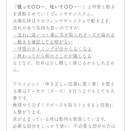
「吸って〇〇〜、吐いて〇〇〜…」
と呼吸と動き
を連動させていくヴィンヤサシステム。
太陽礼拝はそのヴィンヤサシステムで動きます。
流れがあり気持ち良いのですが、
・流れに追いつく事に気が取られポーズが崩れる
・動きを確認してる暇がない
・呼吸のタイミングが分からなくなる
・終わってから体のどこかが痛くなる
などなど、初めは少し難しく感じるかもしれませ
ん。
アライメント（体を正しい位置に置く事）を整え
る事はアーサナ（ポーズ）を行う上でもとても大
事です。
無理やり力ずくでポーズを取ろうとすると怪我に
も繋がります。
息が止まっている時は筋肉も緊張しています。
必要な部分をしっかり使い、不必要な部分の力は