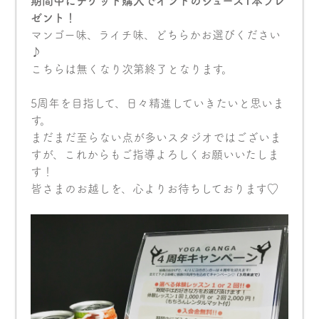
期間中にチケット購入でインドのジュース1本プレ
ゼント！
マンゴー味、ライチ味、どちらかお選びください
♪
こちらは無くなり次第終了となります。
5周年を目指して、日々精進していきたいと思いま
す。
まだまだ至らない点が多いスタジオではございま
すが、これからもご指導よろしくお願いいたしま
す！
皆さまのお越しを、心よりお待ちしております♡