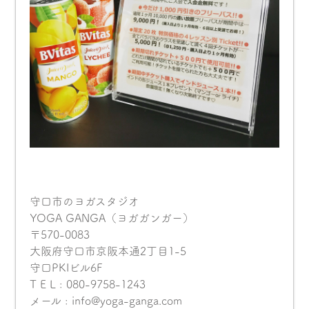
守口市のヨガスタジオ
YOGA GANGA（ヨガガンガー）
〒570-0083
大阪府守口市京阪本通2丁目1-5
守口PKIビル6F
T E L : 080-9758-1243
メール : info@yoga-ganga.com