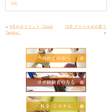
らせ
«
9月のボリウッド「Gold
10月 アロマヨガの香り
Tamba」
»